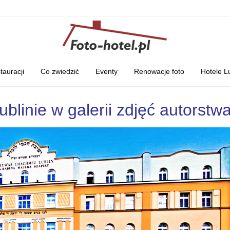
tauracji
Co zwiedzić
Eventy
Renowacje foto
Hotele L
blinie w galerii zdjęć autorstw