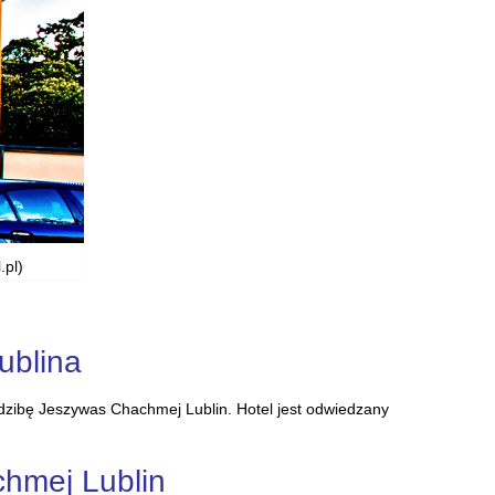
.pl)
ublina
 siedzibę Jeszywas Chachmej Lublin. Hotel jest odwiedzany
chmej Lublin