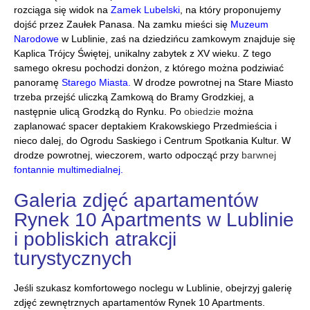
rozciąga się widok na
Zamek Lubelski
, na który proponujemy
dojść przez Zaułek Panasa. Na zamku mieści się
Muzeum
Narodowe
w Lublinie, zaś na dziedzińcu zamkowym znajduje się
Kaplica Trójcy Świętej, unikalny zabytek z XV wieku. Z tego
samego okresu pochodzi donżon, z którego można podziwiać
panoramę
Starego Miasta
.
W drodze powrotnej na Stare Miasto
trzeba przejść uliczką Zamkową do Bramy Grodzkiej, a
następnie ulicą Grodzką do Rynku. Po
obiedzie
można
zaplanować spacer deptakiem Krakowskiego Przedmieścia i
nieco dalej, do Ogrodu Saskiego i Centrum Spotkania Kultur. W
drodze powrotnej, wieczorem, warto odpocząć przy
barwnej
fontannie multimedialnej
.
Galeria zdjęć apartamentów
Rynek 10 Apartments w Lublinie
i pobliskich atrakcji
turystycznych
Jeśli szukasz komfortowego noclegu w Lublinie, obejrzyj galerię
zdjęć zewnętrznych apartamentów Rynek 10 Apartments.