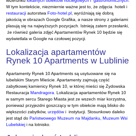
wizerunku
lokalnych
obiektów noclegowych
i
gastronomicznych
.
W tym kontekście, niezmiernie ważne jest to, że zdjęcia hoteli i
restauracji
autorstwa
Foto-hotel.pl
, wyróżniają się dobrą
jakością w obrazach Google Grafika, a nasze strony z galeriami
plasują się na najwyższych pozycjach. Istnieją zatem przesłanki,
że również galeria zdjęć Apartamentów Rynek 10 będzie się
wyświetlala w Google na czołowej pozycji.
Lokalizacja apartamentów
Rynek 10 Apartments w Lublinie
Apartamenty Rynek 10 Apartments są usytuowane się na
lubelskim Starym Mieście. Apartamenty zajmują część
zabytkowej kamienicy Rynek 10, w której mieści się Żydowska
Restauracja
Mandragora
.
Lokalizacja apartamentów Rynek 10
w samym sercu Starego Miasta jest ze wszech miar korzystna,
ponieważ przyjezdni goszczący w tym obiekcie mają blisko do
większości zabytków,
urzędów
i instytucji. Stosunkowo daleko
jest stąd do
Państwowego Muzeum na Majdanku
,
Muzeum Wsi
Lubelskiej
i na lotnisko.