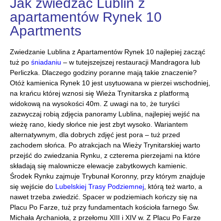
Jak zwiedzać Lublin z
apartamentów Rynek 10
Apartments
Zwiedzanie Lublina z Apartamentów Rynek 10 najlepiej zacząć
tuż po
śniadaniu
– w tutejszejszej restauracji Mandragora lub
Perliczka. Dlaczego godziny poranne mają takie znaczenie?
Otóż kamienica Rynek 10 jest usytuowana w pierzei wschodniej,
na krańcu której wznosi się Wieża Trynitarska z platformą
widokową na wysokości 40m. Z uwagi na to, że turyści
zazwyczaj robią zdjęcia panoramy Lublina, najlepiej wejść na
wieżę rano, kiedy słońce nie jest zbyt wysoko. Wariantem
alternatywnym, dla dobrych zdjęć jest pora – tuż przed
zachodem słońca. Po atrakcjach na Wieży Trynitarskiej warto
przejść do zwiedzania Rynku, z czterema pierzejami na które
składają się malownicze elewacje zabytkowych kamienic.
Środek Rynku zajmuje Trybunał Koronny, przy którym znajduje
się wejście do
Lubelskiej Trasy Podziemnej
, którą też warto, a
nawet trzeba zwiedzić. Spacer w podziemiach kończy się na
Placu Po Farze, tuż przy fundamentach kościoła farnego Św.
Michała Ąrchanioła, z przełomu XIII i XIV w. Z Placu Po Farze