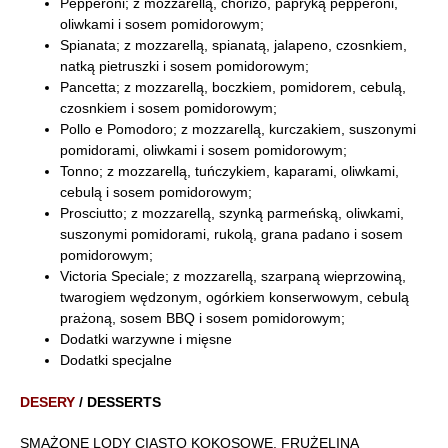
Pepperoni; z mozzarellą, chorizo, papryką pepperoni,
oliwkami i sosem pomidorowym;
Spianata; z mozzarellą, spianatą, jalapeno, czosnkiem,
natką pietruszki i sosem pomidorowym;
Pancetta; z mozzarellą, boczkiem, pomidorem, cebulą,
czosnkiem i sosem pomidorowym;
Pollo e Pomodoro; z mozzarellą, kurczakiem, suszonymi
pomidorami, oliwkami i sosem pomidorowym;
Tonno; z mozzarellą, tuńczykiem, kaparami, oliwkami,
cebulą i sosem pomidorowym;
Prosciutto; z mozzarellą, szynką parmeńską, oliwkami,
suszonymi pomidorami, rukolą, grana padano i sosem
pomidorowym;
Victoria Speciale; z mozzarellą, szarpaną wieprzowiną,
twarogiem wędzonym, ogórkiem konserwowym, cebulą
prażoną, sosem BBQ i sosem pomidorowym;
Dodatki warzywne i mięsne
Dodatki specjalne
DESERY
/ DESSERTS
SMAŻONE LODY CIASTO KOKOSOWE, FRUŻELINA