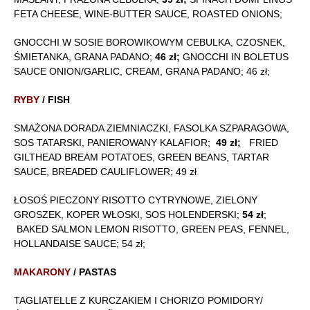
FETA CHEESE, WINE-BUTTER SAUCE, ROASTED ONIONS;
GNOCCHI W SOSIE BOROWIKOWYM CEBULKA, CZOSNEK,
ŚMIETANKA, GRANA PADANO;
46 zł;
GNOCCHI IN BOLETUS
SAUCE ONION/GARLIC, CREAM, GRANA PADANO; 46 zł;
RYBY
/ FISH
SMAŻONA DORADA ZIEMNIACZKI, FASOLKA SZPARAGOWA,
SOS TATARSKI, PANIEROWANY KALAFIOR;
49 zł;
FRIED
GILTHEAD BREAM POTATOES, GREEN BEANS, TARTAR
SAUCE, BREADED CAULIFLOWER; 49 zł
ŁOSOŚ PIECZONY RISOTTO CYTRYNOWE, ZIELONY
GROSZEK, KOPER WŁOSKI, SOS HOLENDERSKI;
54 zł
;
BAKED SALMON LEMON RISOTTO, GREEN PEAS, FENNEL,
HOLLANDAISE SAUCE; 54 zł;
MAKARONY
/ PASTAS
TAGLIATELLE Z KURCZAKIEM I CHORIZO POMIDORY/