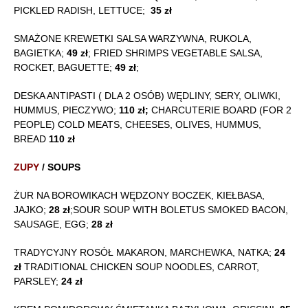
PICKLED RADISH, LETTUCE;
35 zł
SMAŻONE KREWETKI SALSA WARZYWNA, RUKOLA,
BAGIETKA;
49 zł
; FRIED SHRIMPS VEGETABLE SALSA,
ROCKET, BAGUETTE;
49 zł
;
DESKA ANTIPASTI ( DLA 2 OSÓB) WĘDLINY, SERY, OLIWKI,
HUMMUS, PIECZYWO;
110 zł;
CHARCUTERIE BOARD (FOR 2
PEOPLE) COLD MEATS, CHEESES, OLIVES, HUMMUS,
BREAD
110 zł
ZUPY
/ SOUPS
ŻUR NA BOROWIKACH WĘDZONY BOCZEK, KIEŁBASA,
JAJKO;
28 zł
;SOUR SOUP WITH BOLETUS SMOKED BACON,
SAUSAGE, EGG;
28 zł
TRADYCYJNY ROSÓŁ MAKARON, MARCHEWKA, NATKA;
24
zł
TRADITIONAL CHICKEN SOUP NOODLES, CARROT,
PARSLEY;
24 zł