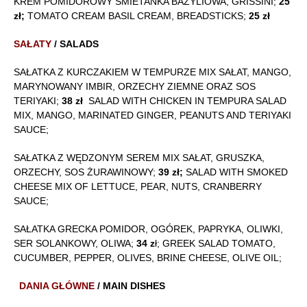
KREM POMIDOROWY ŚMIETANKA BAZYLIOWA, GRISSINI;
25
zł;
TOMATO CREAM BASIL CREAM, BREADSTICKS;
25 zł
SAŁATY
/ SALADS
SAŁATKA Z KURCZAKIEM W TEMPURZE MIX SAŁAT, MANGO,
MARYNOWANY IMBIR, ORZECHY ZIEMNE ORAZ SOS
TERIYAKI;
38 zł
SALAD WITH CHICKEN IN TEMPURA SALAD
MIX, MANGO, MARINATED GINGER, PEANUTS AND TERIYAKI
SAUCE;
SAŁATKA Z WĘDZONYM SEREM MIX SAŁAT, GRUSZKA,
ORZECHY, SOS ŻURAWINOWY;
39 zł;
SALAD WITH SMOKED
CHEESE MIX OF LETTUCE, PEAR, NUTS, CRANBERRY
SAUCE;
SAŁATKA GRECKA POMIDOR, OGÓREK, PAPRYKA, OLIWKI,
SER SOLANKOWY, OLIWA;
34 z
ł; GREEK SALAD TOMATO,
CUCUMBER, PEPPER, OLIVES, BRINE CHEESE, OLIVE OIL;
DANIA GŁÓWNE
/ MAIN DISHES