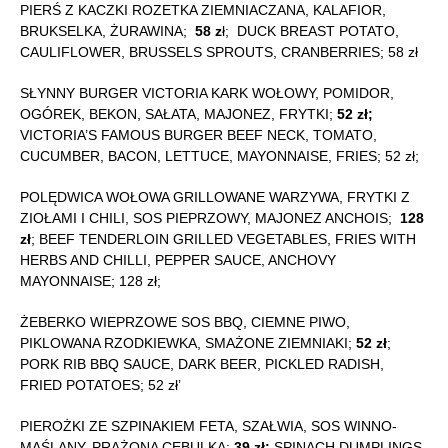
PIERŚ Z KACZKI ROZETKA ZIEMNIACZANA, KALAFIOR,
BRUKSELKA, ŻURAWINA;
58 z
ł; DUCK BREAST POTATO,
CAULIFLOWER, BRUSSELS SPROUTS, CRANBERRIES; 58 zł
SŁYNNY BURGER VICTORIA KARK WOŁOWY, POMIDOR,
OGÓREK, BEKON, SAŁATA, MAJONEZ, FRYTKI;
52 zł;
VICTORIA’S FAMOUS BURGER BEEF NECK, TOMATO,
CUCUMBER, BACON, LETTUCE, MAYONNAISE, FRIES; 52 zł;
POLĘDWICA WOŁOWA GRILLOWANE WARZYWA, FRYTKI Z
ZIOŁAMI I CHILI, SOS PIEPRZOWY, MAJONEZ ANCHOIS;
128
zł
; BEEF TENDERLOIN GRILLED VEGETABLES, FRIES WITH
HERBS AND CHILLI, PEPPER SAUCE, ANCHOVY
MAYONNAISE; 128 zł;
ŻEBERKO WIEPRZOWE SOS BBQ, CIEMNE PIWO,
PIKLOWANA RZODKIEWKA, SMAŻONE ZIEMNIAKI;
52 zł
;
PORK RIB BBQ SAUCE, DARK BEER, PICKLED RADISH,
FRIED POTATOES; 52 zł’
PIEROŻKI ZE SZPINAKIEM FETA, SZAŁWIA, SOS WINNO-
MAŚLANY, PRAŻONA CEBULKA;
39 zł;
SPINACH DUMPLINGS