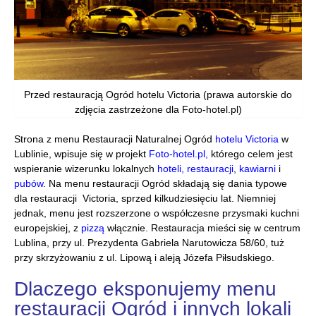
Przed restauracją Ogród hotelu Victoria (prawa autorskie do
zdjęcia zastrzeżone dla Foto-hotel.pl)
Strona z menu Restauracji Naturalnej Ogród
hotelu Victoria
w
Lublinie, wpisuje się w projekt
Foto-hotel.pl,
którego celem jest
wspieranie wizerunku lokalnych
hoteli,
restauracji
,
kawiarni
i
pubów
. Na menu restauracji Ogród składają się dania typowe
dla restauracji Victoria, sprzed kilkudziesięciu lat. Niemniej
jednak, menu jest rozszerzone o współczesne przysmaki kuchni
europejskiej, z
pizzą
włącznie. Restauracja mieści się w centrum
Lublina, przy ul. Prezydenta Gabriela Narutowicza 58/60, tuż
przy skrzyżowaniu z ul. Lipową i aleją Józefa Piłsudskiego.
Dlaczego eksponujemy menu
restauracji Ogród i innych lokali