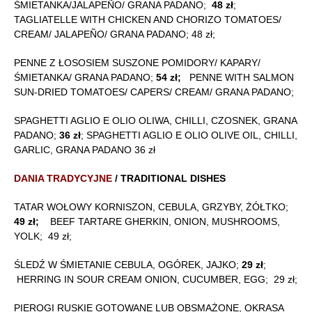
ŚMIETANKA/JALAPEÑO/ GRANA PADANO;
48 zł
;
TAGLIATELLE WITH CHICKEN AND CHORIZO TOMATOES/
CREAM/ JALAPEÑO/ GRANA PADANO; 48 zł;
PENNE Z ŁOSOSIEM SUSZONE POMIDORY/ KAPARY/
ŚMIETANKA/ GRANA PADANO;
54 zł;
PENNE WITH SALMON
SUN-DRIED TOMATOES/ CAPERS/ CREAM/ GRANA PADANO;
SPAGHETTI AGLIO E OLIO OLIWA, CHILLI, CZOSNEK, GRANA
PADANO;
36 zł
; SPAGHETTI AGLIO E OLIO OLIVE OIL, CHILLI,
GARLIC, GRANA PADANO 36 zł
DANIA TRADYCYJNE
/ TRADITIONAL DISHES
TATAR WOŁOWY KORNISZON, CEBULA, GRZYBY, ŻÓŁTKO;
49 zł;
BEEF TARTARE GHERKIN, ONION, MUSHROOMS,
YOLK; 49 zł;
ŚLEDŹ W ŚMIETANIE CEBULA, OGÓREK, JAJKO;
29 zł
;
HERRING IN SOUR CREAM ONION, CUCUMBER, EGG; 29 zł;
PIEROGI RUSKIE GOTOWANE LUB OBSMAŻONE, OKRASA