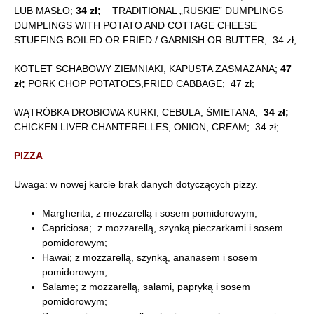
LUB MASŁO;
34 zł;
TRADITIONAL „RUSKIE” DUMPLINGS
DUMPLINGS WITH POTATO AND COTTAGE CHEESE
STUFFING BOILED OR FRIED / GARNISH OR BUTTER; 34 zł;
KOTLET SCHABOWY ZIEMNIAKI, KAPUSTA ZASMAŻANA;
47
zł;
PORK CHOP POTATOES,FRIED CABBAGE; 47 zł;
WĄTRÓBKA DROBIOWA KURKI, CEBULA, ŚMIETANA;
34 zł;
CHICKEN LIVER CHANTERELLES, ONION, CREAM; 34 zł;
PIZZA
Uwaga: w nowej karcie brak danych dotyczących pizzy.
Margherita; z mozzarellą i sosem pomidorowym;
Capriciosa;
z mozzarellą, szynką pieczarkami i sosem
pomidorowym;
Hawai; z mozzarellą, szynką, ananasem i sosem
pomidorowym;
Salame; z mozzarellą, salami, papryką i sosem
pomidorowym;