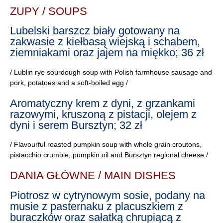
ZUPY / SOUPS
Lubelski barszcz biały gotowany na
zakwasie z kiełbasą wiejską i schabem,
ziemniakami oraz jajem na miękko; 36 zł
/ Lublin rye sourdough soup with Polish farmhouse sausage and
pork, potatoes and a soft-boiled egg /
Aromatyczny krem z dyni, z grzankami
razowymi, kruszoną z pistacji, olejem z
dyni i serem Bursztyn; 32 zł
/ Flavourful roasted pumpkin soup with whole grain croutons,
pistacchio crumble, pumpkin oil and Bursztyn regional cheese /
DANIA GŁÓWNE / MAIN DISHES
Piotrosz w cytrynowym sosie, podany na
musie z pasternaku z placuszkiem z
buraczków oraz sałatką chrupiącą z