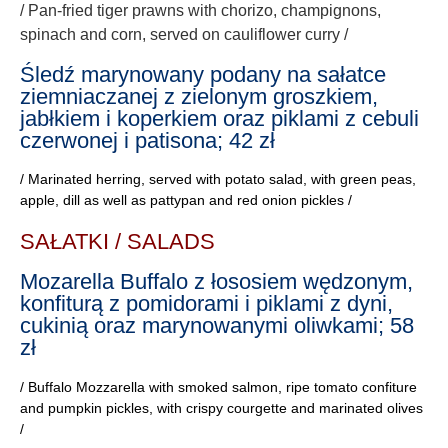
/ Pan-fried tiger prawns with chorizo, champignons,
spinach and corn, served on cauliflower curry /
Śledź marynowany podany na sałatce
ziemniaczanej z zielonym groszkiem,
jabłkiem i koperkiem oraz piklami z cebuli
czerwonej i patisona; 42 zł
/ Marinated herring, served with potato salad, with green peas,
apple, dill as well as pattypan and red onion pickles /
SAŁATKI / SALADS
Mozarella Buffalo z łososiem wędzonym,
konfiturą z pomidorami i piklami z dyni,
cukinią oraz marynowanymi oliwkami; 58
zł
/ Buffalo Mozzarella with smoked salmon, ripe tomato confiture
and pumpkin pickles, with crispy courgette and marinated olives
/