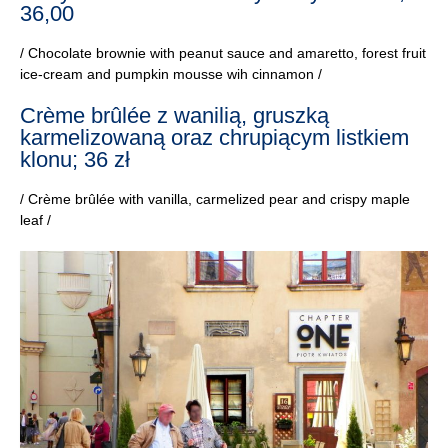
36,00
/ Chocolate brownie with peanut sauce and amaretto, forest fruit
ice-cream and pumpkin mousse wih cinnamon /
Crème brûlée z wanilią, gruszką
karmelizowaną oraz chrupiącym listkiem
klonu; 36 zł
/ Crème brûlée with vanilla, carmelized pear and crispy maple
leaf /