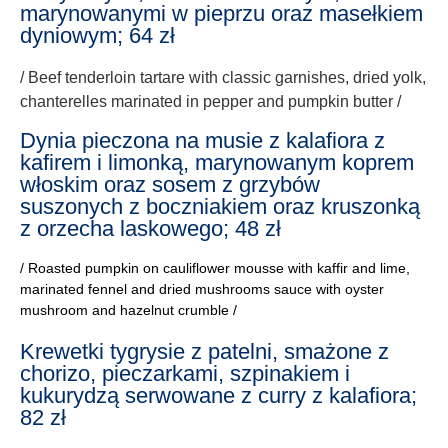
marynowanymi w pieprzu oraz masełkiem
dyniowym; 64 zł
/ Beef tenderloin tartare with classic garnishes, dried yolk,
chanterelles marinated in pepper and pumpkin butter /
Dynia pieczona na musie z kalafiora z
kafirem i limonką, marynowanym koprem
włoskim oraz sosem z grzybów
suszonych z boczniakiem oraz kruszonką
z orzecha laskowego; 48 zł
/ Roasted pumpkin on cauliflower mousse with kaffir and lime,
marinated fennel and dried mushrooms sauce with oyster
mushroom and hazelnut crumble /
Krewetki tygrysie z patelni, smażone z
chorizo, pieczarkami, szpinakiem i
kukurydzą serwowane z curry z kalafiora;
82 zł