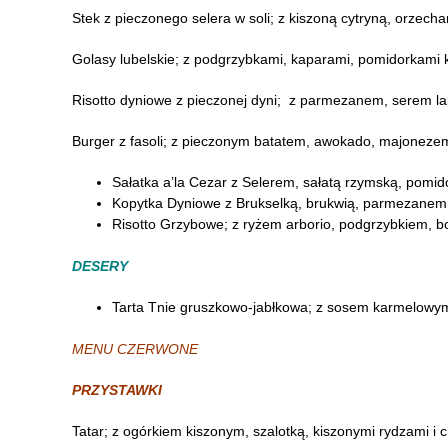
Stek z pieczonego selera w soli; z kiszoną cytryną, orz
Golasy lubelskie; z podgrzybkami, kaparami, pomidorkami k
Risotto dyniowe z pieczonej dyni; z parmezanem, serem la
Burger z fasoli; z pieczonym batatem, awokado, majonezem
Sałatka a’la Cezar z Selerem, sałatą rzymską, pomi
Kopytka Dyniowe z Brukselką, brukwią, parmezanem, 
Risotto Grzybowe; z ryżem arborio, podgrzybkiem, 
DESERY
Tarta Tnie gruszkowo-jabłkowa; z sosem karmelowym
MENU CZERWONE
PRZYSTAWKI
Tatar; z ogórkiem kiszonym, szalotką, kiszonymi rydzami 