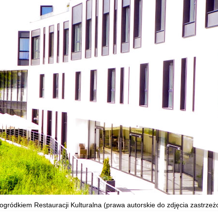
 ogródkiem Restauracji Kulturalna (prawa autorskie do zdjęcia zastrzeżo