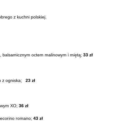
rego z kuchni polskiej.
m, balsamicznym octem malinowym i miętą;
33 zł
m z ogniska;
23 zł
ybowym XO;
36 zł
 pecorino romano;
43 zł