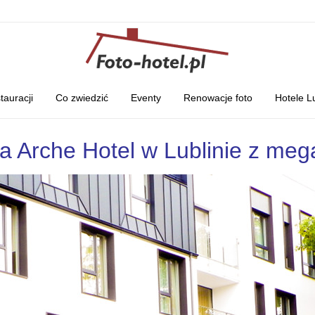
tauracji
Co zwiedzić
Eventy
Renowacje foto
Hotele L
na Arche Hotel w Lublinie z meg