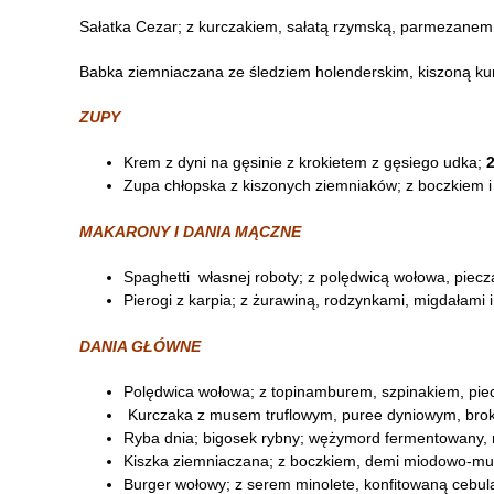
Sałatka Cezar; z kurczakiem, sałatą rzymską, parmezanem
Babka ziemniaczana ze śledziem holenderskim, kiszoną ku
ZUPY
Krem z dyni na gęsinie z krokietem z gęsiego udka;
2
Zupa chłopska z kiszonych ziemniaków; z boczkiem 
MAKARONY I DANIA MĄCZNE
Spaghetti własnej roboty; z polędwicą wołowa, piecza
Pierogi z karpia; z żurawiną, rodzynkami, migdałami i 
DANIA GŁÓWNE
Polędwica wołowa; z topinamburem, szpinakiem, p
Kurczaka z musem truflowym, puree dyniowym, brok
Ryba dnia; bigosek rybny; wężymord fermentowany, r
Kiszka ziemniaczana; z boczkiem, demi miodowo-mus
Burger wołowy; z serem minolete, konfitowaną cebul