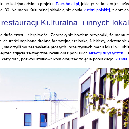
ie, to kolejna odsłona projektu
Foto-hotel.pl,
jakiego zadaniem jest uśw
iej 30. Na menu Kulturalnej składają się dania
kuchni polskiej
, z domies
tauracji Kulturalna i innych lokali
ga dużo czasu i cierpliwości. Zdarzają się bowiem przypadki, że menu
 a ich treści napisane drobną fantazyjną czcionką. Niekiedy, odczytan
u, stworzyliśmy zestawienie prostych, przejrzystych menu lokali w Lubl
jrzeć zdjęcia zewnętrzne lokalu oraz pobliskich
atrakcji turystyczch
. J
 karty dań, pozwoli użytkownikom obejrzeć zdjęcia pobliskiego
Zamku 