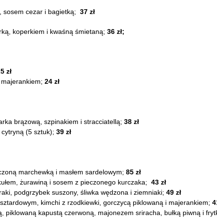
, sosem cezar i bagietką;
37 zł
rką, koperkiem i kwaśną śmietaną;
36 zł;
5 zł
i majerankiem;
24 zł
rka brązową, szpinakiem i stracciatellą;
38 zł
cytryną (5 sztuk);
39 zł
ieczoną marchewką i masłem sardelowym;
85 zł
ułem, żurawiną i sosem z pieczonego kurczaka;
43 zł
aki, podgrzybek suszony, śliwka wędzona i ziemniaki;
49 zł
ztardowym, kimchi z rzodkiewki, gorczycą piklowaną i majerankiem;
4
ą, piklowaną kapustą czerwoną, majonezem sriracha, bułką piwną i fry