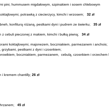
echami pini, hummusem migdałowym, szpinakiem i sosem chlebowym
oktajlowymi, potrawką z ciecierzycy, kimchi i wrzosem;
32 zł
bneh, konfiturą różaną, pestkami dyni i pudrem ze świerku;
35 zł
 z cebuli pieczonej z makiem, kimchi i bułką piwną;
34 zł
dorami koktajlowymi, majonezem, boczniakiem, parmezanem i anchois;
grzybami, pestkami z dyni i czosnkiem;
borowikiem, boczniakiem, parmezanem,
cebulą, czosnkiem i orzechem
 i kremem chantilly;
26 zł
i chrzanem;
45 zł