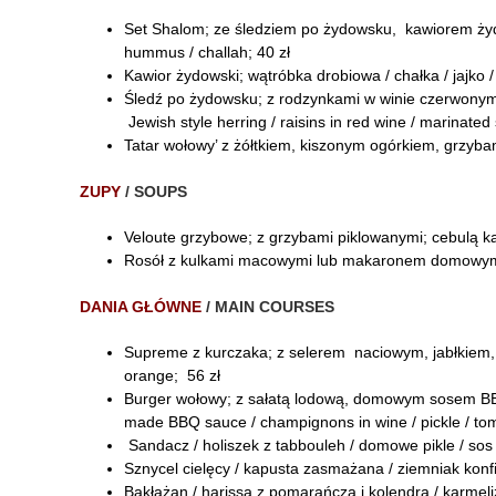
Set Shalom; ze śledziem po żydowsku, kawiorem żyd
hummus / challah; 40 zł
Kawior żydowski; wątróbka drobiowa / chałka / jajko / s
Śledź po żydowsku; z rodzynkami w winie czerwonym
Jewish style herring / raisins in red wine / marinate
Tatar wołowy’ z żółtkiem, kiszonym ogórkiem, grzybam
ZUPY
/ SOUPS
Veloute grzybowe; z grzybami piklowanymi; cebulą kar
Rosół z kulkami macowymi lub makaronem domowym; z 
DANIA GŁÓWNE
/ MAIN COURSES
Supreme z kurczaka; z selerem naciowym, jabłkiem, 
orange; 56 zł
Burger wołowy; z sałatą lodową, domowym sosem BBQ,
made BBQ sauce / champignons in wine / pickle / to
Sandacz / holiszek z tabbouleh / domowe pikle / sos 
Sznycel cielęcy / kapusta zasmażana / ziemniak konfit
Bakłażan / harissa z pomarańczą i kolendrą / karmeliz