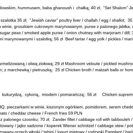
owskim, hummusem, baba ghanoush i chałką; 40 zł; “Set Shalom” Jewis
zalotka 35 zł; “Jewish caviar” poultry liver / challah / egg / shallot; 35 
 winie, groszkiem cukrowym marynowanym, puree z palonego jabłka, c
d sugar peas / smoked apple puree / onion chutney with marjoram / dill; 
i marynowanymi i szalotką; 56 zł Beef tartar / egg yolk / pickles / mar
melizowaną i oliwą ziołową; 29 zł Mashroom veloute / pickled mushroom
marchewką i pietruszką; 25 zł Chicken broth / matzah balls or home-
kukurydzą, cykorią, miodem i pomarańczą; 56 zł Chicken supreme / p
 pieczarkami w winie, kiszonym ogórkiem, pomidorem, serem cheddar i 
mato / cheddar cheese / French fries 59 PLN
z palonego czosnku; 70 zł; Zander fillet / cabbage roll with tabbouleh
owany / jajko sadzone / koperek Wiener schnitzel / cabbage stew / potato
owany orzech włoski / tahini / jogurt miętowy / rodzynki Eggplant / hari