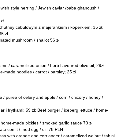
h style herring / Jewish caviar /baba ghanoush /
zł
hutney cebulowym z majerankiem i koperkiem; 35 zł;
35 zł
inated mushroom / shallot 56 zł
s / caramelized onion / herb flavoured olive oil; 29zł
made noodles / carrot / parsley; 25 zł
uree of celery and apple / corn / chicory / honey /
frytkami; 59 zł; Beef burger / iceberg lettuce / home-
 / home-made pickles / smoked garlic sauce 70 zł
 confit / fried egg / dill 78 PLN
ssa with orange and corriander / caramelized walnut / tahini