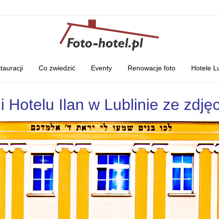
tauracji
Co zwiedzić
Eventy
Renowacje foto
Hotele L
i Hotelu Ilan w Lublinie ze zdj