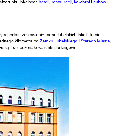
wizerunku lokalnych
hoteli
,
restauracji
,
kawiarni
i
pubów
.
ym portalu zestawienie menu lubelskich lokali, to nie
jednego kilometra od
Zamku Lubelskiego
i
Starego Miasta
,
ve są też doskonałe warunki parkingowe.