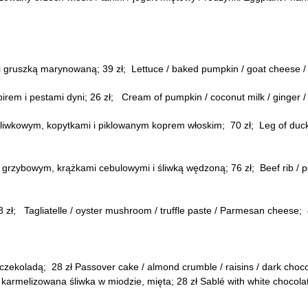
 gruszką marynowaną; 39 zł; Lettuce / baked pumpkin / goat cheese / w
em i pestami dyni; 26 zł; Cream of pumpkin / coconut milk / ginger /
owym, kopytkami i piklowanym koprem włoskim; 70 zł; Leg of duck / c
zybowym, krążkami cebulowymi i śliwką wędzoną; 76 zł; Beef rib / pot
 zł; Tagliatelle / oyster mushroom / truffle paste / Parmesan cheese; 
zekoladą; 28 zł Passover cake / almond crumble / raisins / dark choc
/ karmelizowana śliwka w miodzie, mięta; 28 zł Sablé with white chocol