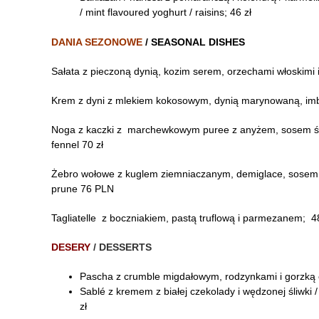
/ mint flavoured yoghurt / raisins; 46 zł
DANIA SEZONOWE
/ SEASONAL DISHES
Sałata z pieczoną dynią, kozim serem, orzechami włoskimi i
Krem z dyni z mlekiem kokosowym, dynią marynowaną, imbir
Noga z kaczki z marchewkowym puree z anyżem, sosem śliwk
fennel 70 zł
Żebro wołowe z kuglem ziemniaczanym, demiglace, sosem gr
prune 76 PLN
Tagliatelle z boczniakiem, pastą truflową i parmezanem; 48
DESERY
/ DESSERTS
Pascha z crumble migdałowym, rodzynkami i gorzką c
Sablé z kremem z białej czekolady i wędzonej śliwki 
zł