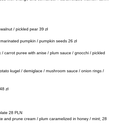
alnut / pickled pear 39 zł
 marinated pumpkin / pumpkin seeds 26 zł
arrot puree with anise / plum sauce / gnocchi / pickled
ato kugel / demiglace / mushroom sauce / onion rings /
48 zł
olate 28 PLN
ate and prune cream / plum caramelized in honey / mint; 28